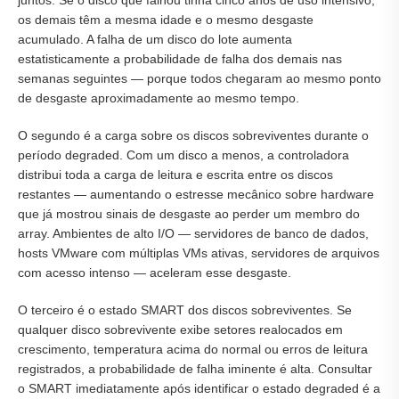
juntos. Se o disco que falhou tinha cinco anos de uso intensivo,
os demais têm a mesma idade e o mesmo desgaste
acumulado. A falha de um disco do lote aumenta
estatisticamente a probabilidade de falha dos demais nas
semanas seguintes — porque todos chegaram ao mesmo ponto
de desgaste aproximadamente ao mesmo tempo.
O segundo é a carga sobre os discos sobreviventes durante o
período degraded. Com um disco a menos, a controladora
distribui toda a carga de leitura e escrita entre os discos
restantes — aumentando o estresse mecânico sobre hardware
que já mostrou sinais de desgaste ao perder um membro do
array. Ambientes de alto I/O — servidores de banco de dados,
hosts VMware com múltiplas VMs ativas, servidores de arquivos
com acesso intenso — aceleram esse desgaste.
O terceiro é o estado SMART dos discos sobreviventes. Se
qualquer disco sobrevivente exibe setores realocados em
crescimento, temperatura acima do normal ou erros de leitura
registrados, a probabilidade de falha iminente é alta. Consultar
o SMART imediatamente após identificar o estado degraded é a