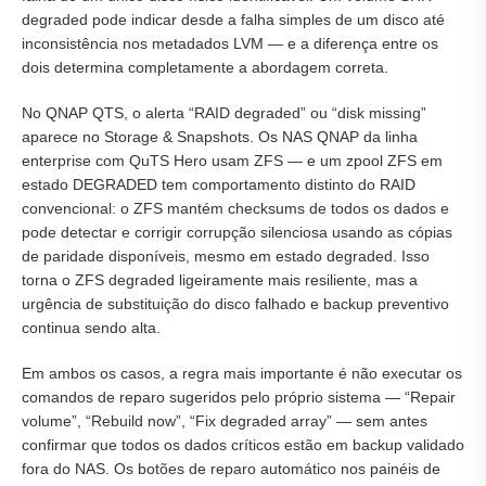
degraded pode indicar desde a falha simples de um disco até
inconsistência nos metadados LVM — e a diferença entre os
dois determina completamente a abordagem correta.
No QNAP QTS, o alerta “RAID degraded” ou “disk missing”
aparece no Storage & Snapshots. Os NAS QNAP da linha
enterprise com QuTS Hero usam ZFS — e um zpool ZFS em
estado DEGRADED tem comportamento distinto do RAID
convencional: o ZFS mantém checksums de todos os dados e
pode detectar e corrigir corrupção silenciosa usando as cópias
de paridade disponíveis, mesmo em estado degraded. Isso
torna o ZFS degraded ligeiramente mais resiliente, mas a
urgência de substituição do disco falhado e backup preventivo
continua sendo alta.
Em ambos os casos, a regra mais importante é não executar os
comandos de reparo sugeridos pelo próprio sistema — “Repair
volume”, “Rebuild now”, “Fix degraded array” — sem antes
confirmar que todos os dados críticos estão em backup validado
fora do NAS. Os botões de reparo automático nos painéis de