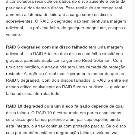
a controladora recalcule os dados do disco ausente a partir da
paridade e dos demais discos. Esse recálculo em tempo real
aumenta a latência de leitura e a carga sobre os discos
sobreviventes. O RAID 5 degraded não tem nenhuma margem
adicional — a próxima falha, de qualquer magnitude, colapsa o
volume.
RAID 6 degraded com um disco falhado
tem uma margem
adicional — o RAID 6 tolera dois discos com falha simultânea
graças à paridade dupla com algoritmo Reed-Solomon. Com
um disco perdido, o array ainda tem uma camada de proteção
restante. A urgência é real mas ligeiramente menor do que no
RAID 5 degraded. Com dois discos falhados, o RAID 6 entra em
estado crítico equivalente ao RAID 5 com um disco — qualquer
falha adicional derruba tudo.
RAID 10 degraded com um disco falhado
depende de qual
disco falhou. O RAID 10 é estruturado em pares espelhados —
se o disco que falhou pertence a um par cujo espelho ainda
está íntegro, o array continua com proteção parcial. Se o disco
cujo par também está em degradação falhar, o volume vai