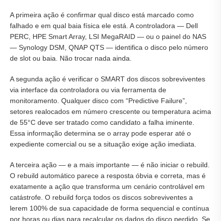
A primeira ação é confirmar qual disco está marcado como
falhado e em qual baia física ele está. A controladora — Dell
PERC, HPE Smart Array, LSI MegaRAID — ou o painel do NAS
— Synology DSM, QNAP QTS — identifica o disco pelo número
de slot ou baia. Não trocar nada ainda.
A segunda ação é verificar o SMART dos discos sobreviventes
via interface da controladora ou via ferramenta de
monitoramento. Qualquer disco com “Predictive Failure”,
setores realocados em número crescente ou temperatura acima
de 55°C deve ser tratado como candidato a falha iminente.
Essa informação determina se o array pode esperar até o
expediente comercial ou se a situação exige ação imediata.
A terceira ação — e a mais importante — é não iniciar o rebuild.
O rebuild automático parece a resposta óbvia e correta, mas é
exatamente a ação que transforma um cenário controlável em
catástrofe. O rebuild força todos os discos sobreviventes a
lerem 100% de sua capacidade de forma sequencial e contínua
por horas ou dias para recalcular os dados do disco perdido. Se