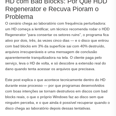
HD com Bad Blocks: Por Que HDD
Regenerator e Recuva Pioram o
Problema
O cenário chega ao laboratório com frequência perturbadora:
um HD começa a lentificar, um técnico recomenda rodar o HDD
Regenerator “para consertar os setores ruins”, o programa fica
ativo por dois, três, às vezes cinco dias — e o disco que entrou
com bad blocks em 3% da superfície sai com 40% destruído,
arquivos irrecuperáveis e uma mensagem de conclusão
aparentemente tranquilizadora na tela. O cliente paga pelo
serviço, leva o HD de volta, e só descobre a extensão real do
dano quando tenta acessar os arquivos que precisava.
Este post explica o que acontece tecnicamente dentro do HD
durante esse processo — por que programas desenvolvidos
com boas intenções se tornam destrutivos em discos com bad
blocks reais, o que o próprio Windows faz ao disco sem que
ninguém perceba, e o que ainda é possível recuperar quando o
disco chega ao laboratório depois dessas tentativas.